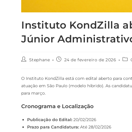
Instituto KondZilla a
Júnior Administrativ
Autor
Post
Cat
Stephane
24 de fevereiro de 2026
do
publicado:
do
post:
post
O Instituto KondZilla está com edital aberto para co
atuação em São Paulo (modelo híbrido). As candidat
para março.
Cronograma e Localização
Publicação do Edital:
20/02/2026
Prazo para Candidatura:
Até 28/02/2026