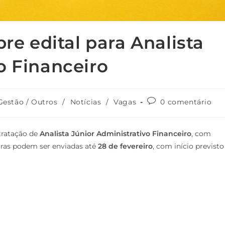
bre edital para Analista
o Financeiro
egoria
Comentários
Gestão / Outros
/
Notícias
/
Vagas
0 comentário
do
:
post:
ntratação de
Analista Júnior Administrativo Financeiro
, com
uras podem ser enviadas até
28 de fevereiro
, com início previsto