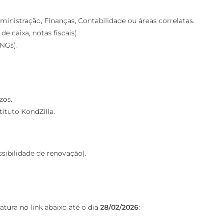
nistração, Finanças, Contabilidade ou áreas correlatas.
e caixa, notas fiscais).
ONGs).
zos.
ituto KondZilla.
ibilidade de renovação).
atura no link abaixo até o dia
28/02/2026
: