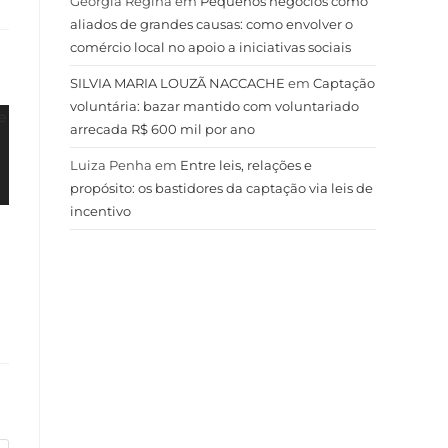
Geórgia Regina
em
Pequenos negócios como
aliados de grandes causas: como envolver o
comércio local no apoio a iniciativas sociais
SILVIA MARIA LOUZÃ NACCACHE
em
Captação
voluntária: bazar mantido com voluntariado
arrecada R$ 600 mil por ano
Luiza Penha
em
Entre leis, relações e
propósito: os bastidores da captação via leis de
incentivo