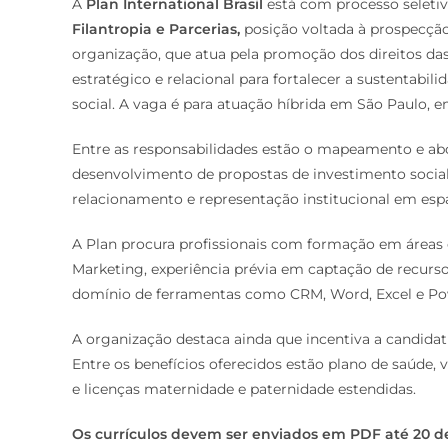
A
Plan International Brasil
está com processo seletiv
Filantropia e Parcerias,
posição voltada à prospecção 
organização, que atua pela promoção dos direitos das
estratégico e relacional para fortalecer a sustentabili
social. A vaga é para atuação híbrida em São Paulo, e
Entre as responsabilidades estão o mapeamento e abor
desenvolvimento de propostas de investimento social,
relacionamento e representação institucional em espa
A Plan procura profissionais com formação em áreas
Marketing, experiência prévia em captação de recurs
domínio de ferramentas como CRM, Word, Excel e Powe
A organização destaca ainda que incentiva a candida
Entre os benefícios oferecidos estão plano de saúde, va
e licenças maternidade e paternidade estendidas.
Os currículos devem ser enviados em PDF até 20 d