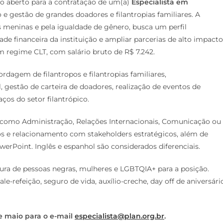
o aberto para a contratação de um(a)
Especialista em
e gestão de grandes doadores e filantropias familiares. A
 meninas e pela igualdade de gênero, busca um perfil
dade financeira da instituição e ampliar parcerias de alto impacto
m regime CLT, com salário bruto de R$ 7.242.
dagem de filantropos e filantropias familiares,
 gestão de carteira de doadores, realização de eventos de
ços do setor filantrópico.
 como Administração, Relações Internacionais, Comunicação ou
os e relacionamento com stakeholders estratégicos, além de
rPoint. Inglês e espanhol são considerados diferenciais.
tura de pessoas negras, mulheres e LGBTQIA+ para a posição.
le-refeição, seguro de vida, auxílio-creche, day off de aniversári
e maio para o e-mail
especialista@plan.org.br
.