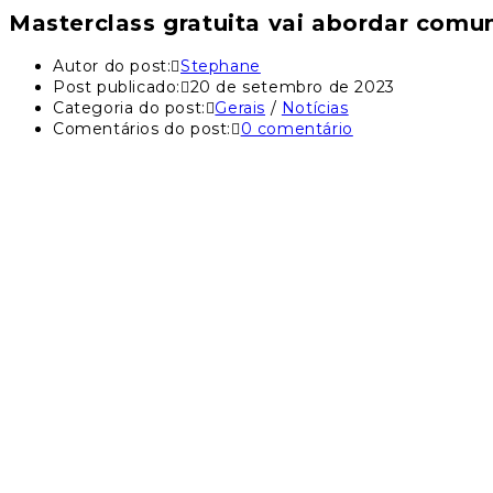
Masterclass gratuita vai abordar comu
Autor do post:
Stephane
Post publicado:
20 de setembro de 2023
Categoria do post:
Gerais
/
Notícias
Comentários do post:
0 comentário
Nesta quinta-feira, 21, às 19h, o s-lab vai realizar a mastercl
mobiliza e os primeiros passos para criar um plano de comunica
O encontro será conduzido por Natália Gonzales, mestre em Com
Você também pode gostar
Imersão em Contabilidade da Audisa oferec
15 de maio de 2019