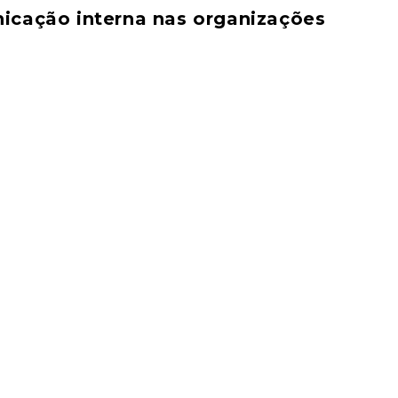
nicação interna nas organizações
ass Todos Comunicam a Causa: por que investir em comunicação int
ção interna.
unicação Mobilizadora e CEO do s-lab. As inscrições são gratuit
e 20% de desconto para membros ABCR