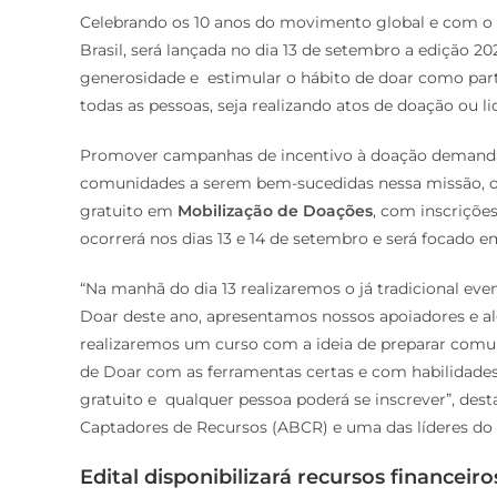
Celebrando os 10 anos do movimento global e com o o
Brasil, será lançada no dia 13 de setembro a edição 2
generosidade e estimular o hábito de doar como parte
todas as pessoas, seja realizando atos de doação ou li
Promover campanhas de incentivo à doação demanda e
comunidades a serem bem-sucedidas nessa missão, o
gratuito em
Mobilização de Doações
, com inscriçõe
ocorrerá nos dias 13 e 14 de setembro e será focado em
“Na manhã do dia 13 realizaremos o já tradicional e
Doar deste ano, apresentamos nossos apoiadores e alg
realizaremos um curso com a ideia de preparar comuni
de Doar com as ferramentas certas e com habilidades
gratuito e qualquer pessoa poderá se inscrever”, desta
Captadores de Recursos (ABCR) e uma das líderes do 
Edital disponibilizará recursos financei