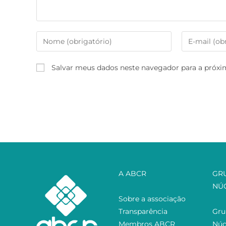
Salvar meus dados neste navegador para a próxi
A ABCR
GR
NÚ
Sobre a associação
Transparência
Gru
Membros ABCR
Núc