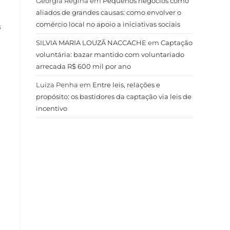
Geórgia Regina
em
Pequenos negócios como
aliados de grandes causas: como envolver o
comércio local no apoio a iniciativas sociais
s
SILVIA MARIA LOUZÃ NACCACHE
em
Captação
voluntária: bazar mantido com voluntariado
arrecada R$ 600 mil por ano
Luiza Penha
em
Entre leis, relações e
propósito: os bastidores da captação via leis de
incentivo