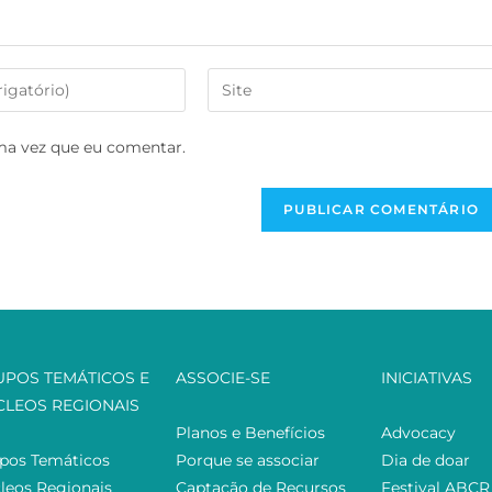
ma vez que eu comentar.
UPOS TEMÁTICOS E
ASSOCIE-SE
INICIATIVAS
CLEOS REGIONAIS
Planos e Benefícios
Advocacy
pos Temáticos
Porque se associar
Dia de doar
leos Regionais
Captação de Recursos
Festival ABCR