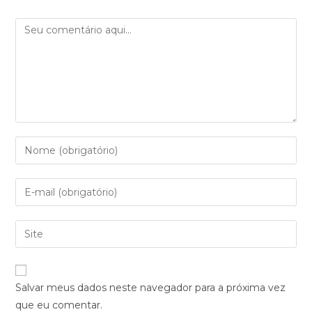
Comentário
Digite
seu
nome
Digite
ou
seu
nome
endereço
Digite
de
de
o
usuário
e-
URL
para
mail
do
comentar
Salvar meus dados neste navegador para a próxima vez
para
seu
que eu comentar.
comentar