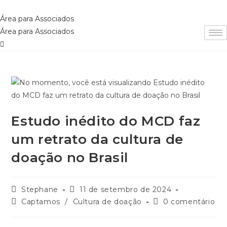
Ir
para
Área para Associados
o
Área para Associados
conteúdo
Estudo inédito do MCD faz
um retrato da cultura de
doação no Brasil
Autor
Post
Stephane
11 de setembro de 2024
do
publicado:
Categoria
Comentários
Captamos
/
Cultura de doação
0 comentário
post:
do
do
post:
post: