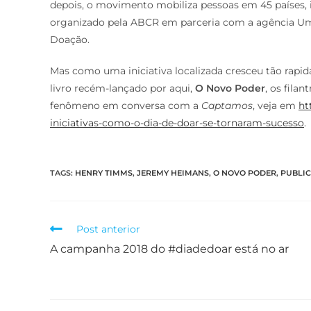
depois, o movimento mobiliza pessoas em 45 países, 
organizado pela ABCR em parceria com a agência 
Doação.
Mas como uma iniciativa localizada cresceu tão rap
livro recém-lançado por aqui,
O Novo Poder
, os fil
fenômeno em conversa com a
Captamos
, veja em
ht
iniciativas-como-o-dia-de-doar-se-tornaram-sucesso
.
TAGS
:
HENRY TIMMS
,
JEREMY HEIMANS
,
O NOVO PODER
,
PUBLI
Post anterior
A campanha 2018 do #diadedoar está no ar