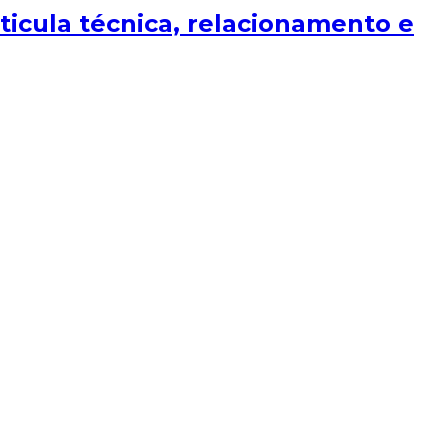
icula técnica, relacionamento e
hecimento sobre orçamento público, relacionamento com