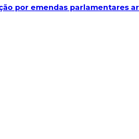
ação por emendas parlamentares art
Albino, Julio Cesar Luiz mostra como esse trabalho reúne con
as parlamentares articula técnica, relacionamento e política