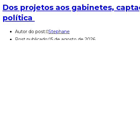
Dos projetos aos gabinetes, capt
política
Autor do post:
Stephane
Post publicado:
5 de agosto de 2026
Categoria do post:
Captamos
/
Profissional Captador
Comentários do post:
0 comentário
À frente da área de Captação de Recursos da Fundação Padre 
diferentes atores políticos e…
Continue lendo
Dos projetos aos gabinetes, captação por emend