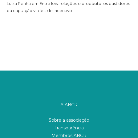
Luiza Penha
em
Entre leis, relações e propósito: os bastidores
da captação via leis de incentivo
A ABCR
Sobre a associação
Transparência
Membros ABCR